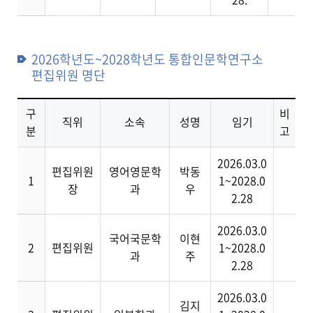
2026학년도~2028학년도 통합인문학연구소
편집위원 명단
구
비
직위
소속
성명
임기
분
고
2026.03.0
편집위원
영어영문학
박동
1
1~2028.0
장
과
우
2.28
2026.03.0
국어국문학
이현
2
편집위원
1~2028.0
과
주
2.28
2026.03.0
김지