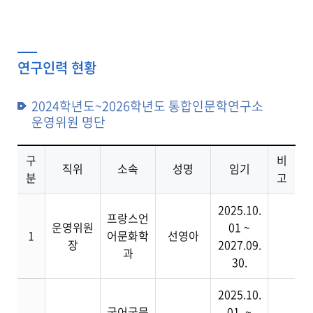
연구인력 현황
2024학년도~2026학년도 통합인문학연구소
운영위원 명단
구
비
직위
소속
성명
임기
분
고
2025.10.
프랑스언
운영위원
01 ~
1
어문화학
선영아
장
2027.09.
과
30.
2025.10.
국어국문
01. ~